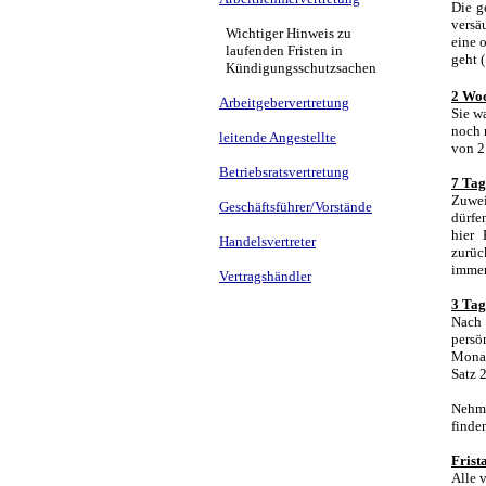
Die g
versä
Wichtiger Hinweis zu
eine 
laufenden Fristen in
geht 
Kündigungsschutzsachen
2 Wo
Arbeitgebervertretung
Sie w
noch 
leitende Angestellte
von 2
Betriebsratsvertretung
7 Tag
Zuwei
Geschäftsführer/Vorstände
dürfe
hier 
Handelsvertreter
zurüc
immer
Vertragshändler
3 Tag
Nach 
persö
Monat
Satz 2
Nehme
finde
Frist
Alle 