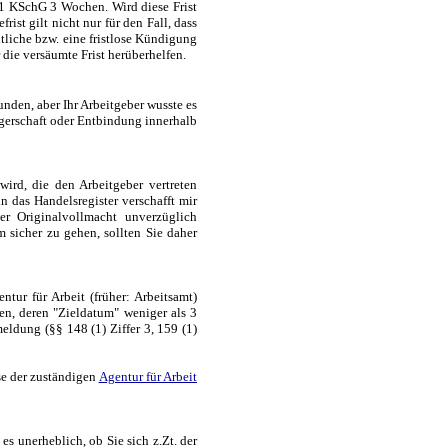
 1 KSchG 3 Wochen. Wird diese Frist
ist gilt nicht nur für den Fall, dass
liche bzw. eine fristlose Kündigung
ie versäumte Frist herüberhelfen.
den, aber Ihr Arbeitgeber wusste es
gerschaft oder Entbindung innerhalb
ird, die den Arbeitgeber vertreten
in das Handelsregister verschafft mir
er Originalvollmacht unverzüglich
 sicher zu gehen, sollten Sie daher
ur für Arbeit (früher: Arbeitsamt)
en, deren "Zieldatum" weniger als 3
eldung (§§ 148 (1) Ziffer 3, 159 (1)
se der zuständigen
Agentur für Arbeit
s unerheblich, ob Sie sich z.Zt. der